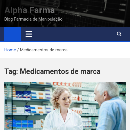
Skip
Alpha Farma
to
content
Blog Farmacia de Manipulação
Home
Medicamentos de marca
Tag:
Medicamentos de marca