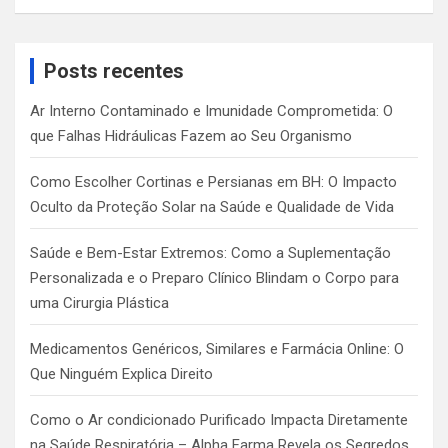
a
r
c
Posts recentes
h
Ar Interno Contaminado e Imunidade Comprometida: O
que Falhas Hidráulicas Fazem ao Seu Organismo
Como Escolher Cortinas e Persianas em BH: O Impacto
Oculto da Proteção Solar na Saúde e Qualidade de Vida
Saúde e Bem-Estar Extremos: Como a Suplementação
Personalizada e o Preparo Clínico Blindam o Corpo para
uma Cirurgia Plástica
Medicamentos Genéricos, Similares e Farmácia Online: O
Que Ninguém Explica Direito
Como o Ar condicionado Purificado Impacta Diretamente
na Saúde Respiratória – Alpha Farma Revela os Segredos