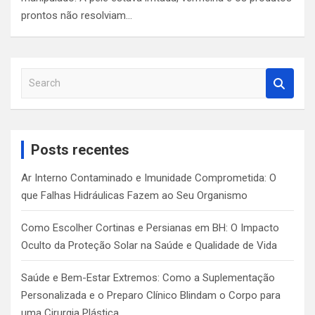
prontos não resolviam…
S
e
a
r
c
Posts recentes
h
Ar Interno Contaminado e Imunidade Comprometida: O
que Falhas Hidráulicas Fazem ao Seu Organismo
Como Escolher Cortinas e Persianas em BH: O Impacto
Oculto da Proteção Solar na Saúde e Qualidade de Vida
Saúde e Bem-Estar Extremos: Como a Suplementação
Personalizada e o Preparo Clínico Blindam o Corpo para
uma Cirurgia Plástica