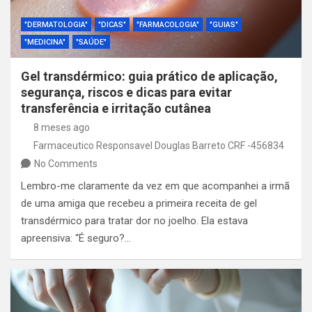
"DERMATOLOGIA"
"DICAS"
"FARMACOLOGIA"
"GUIAS"
"MEDICINA"
"SAÚDE"
Gel transdérmico: guia prático de aplicação,
segurança, riscos e dicas para evitar
transferência e irritação cutânea
8 meses ago
Farmaceutico Responsavel Douglas Barreto CRF -456834
No Comments
Lembro-me claramente da vez em que acompanhei a irmã
de uma amiga que recebeu a primeira receita de gel
transdérmico para tratar dor no joelho. Ela estava
apreensiva: “É seguro?…