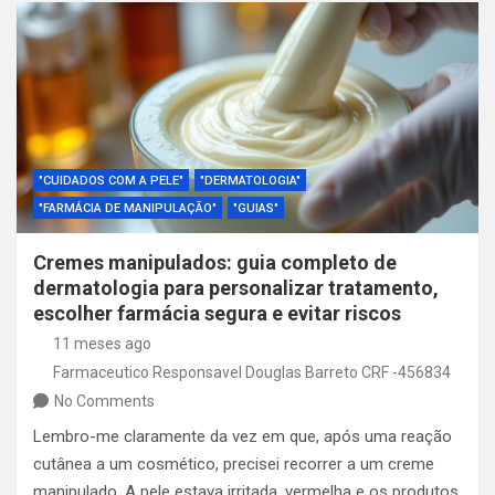
"CUIDADOS COM A PELE"
"DERMATOLOGIA"
"FARMÁCIA DE MANIPULAÇÃO"
"GUIAS"
Cremes manipulados: guia completo de
dermatologia para personalizar tratamento,
escolher farmácia segura e evitar riscos
11 meses ago
Farmaceutico Responsavel Douglas Barreto CRF -456834
No Comments
Lembro-me claramente da vez em que, após uma reação
cutânea a um cosmético, precisei recorrer a um creme
manipulado. A pele estava irritada, vermelha e os produtos