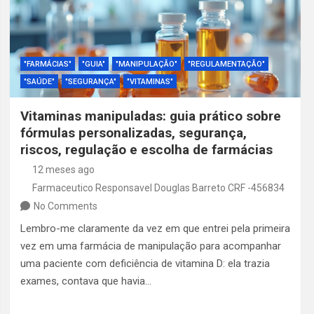
"FARMÁCIAS"
"GUIA"
"MANIPULAÇÃO"
"REGULAMENTAÇÃO"
"SAÚDE"
"SEGURANÇA"
"VITAMINAS"
Vitaminas manipuladas: guia prático sobre
fórmulas personalizadas, segurança,
riscos, regulação e escolha de farmácias
12 meses ago
Farmaceutico Responsavel Douglas Barreto CRF -456834
No Comments
Lembro-me claramente da vez em que entrei pela primeira
vez em uma farmácia de manipulação para acompanhar
uma paciente com deficiência de vitamina D: ela trazia
exames, contava que havia…