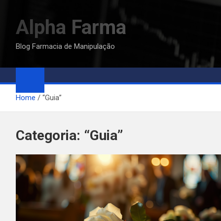
Skip
to
Alpha Farma
content
Blog Farmacia de Manipulação
Home
“Guia”
Categoria:
“Guia”