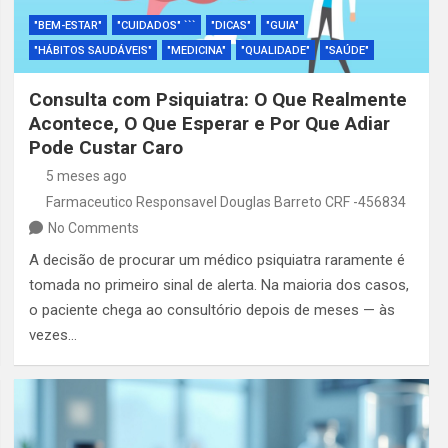
"BEM-ESTAR"
"CUIDADOS" ```
"DICAS"
"GUIA"
"HÁBITOS SAUDÁVEIS"
"MEDICINA"
"QUALIDADE"
"SAÚDE"
Consulta com Psiquiatra: O Que Realmente
Acontece, O Que Esperar e Por Que Adiar
Pode Custar Caro
5 meses ago
Farmaceutico Responsavel Douglas Barreto CRF -456834
No Comments
A decisão de procurar um médico psiquiatra raramente é
tomada no primeiro sinal de alerta. Na maioria dos casos,
o paciente chega ao consultório depois de meses — às
vezes…