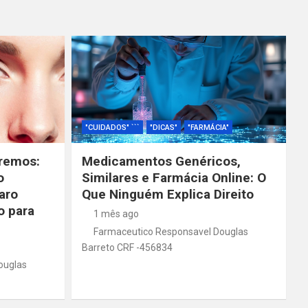
"CUIDADOS" ```
"DICAS"
"FARMÁCIA"
remos:
Medicamentos Genéricos,
o
Similares e Farmácia Online: O
aro
Que Ninguém Explica Direito
o para
1 mês ago
Farmaceutico Responsavel Douglas
Barreto CRF -456834
ouglas