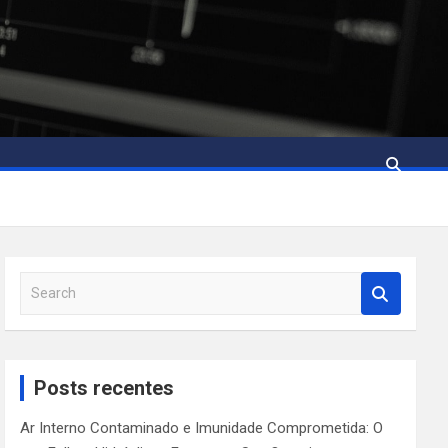
S
e
a
r
c
Posts recentes
h
Ar Interno Contaminado e Imunidade Comprometida: O