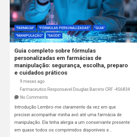
"FARMÁCIA"
"FÓRMULAS PERSONALIZADAS"
"GUIA"
"MANIPULAÇÃO"
"SAÚDE"
Guia completo sobre fórmulas
personalizadas em farmácias de
manipulação: segurança, escolha, preparo
e cuidados práticos
9 meses ago
Farmaceutico Responsavel Douglas Barreto CRF -456834
No Comments
Introdução Lembro-me claramente da vez em que
precisei acompanhar minha avó até uma farmácia de
manipulação. Ela tinha alergia a um conservante presente
em quase todos os comprimidos disponíveis e…