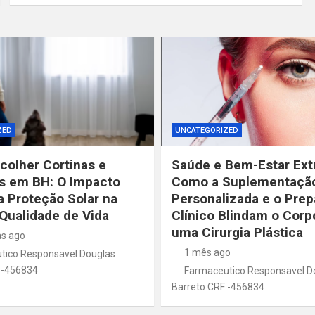
ZED
UNCATEGORIZED
olher Cortinas e
Saúde e Bem-Estar Ext
s em BH: O Impacto
Como a Suplementaçã
a Proteção Solar na
Personalizada e o Prep
Qualidade de Vida
Clínico Blindam o Corp
uma Cirurgia Plástica
s ago
1 mês ago
tico Responsavel Douglas
 -456834
Farmaceutico Responsavel D
Barreto CRF -456834