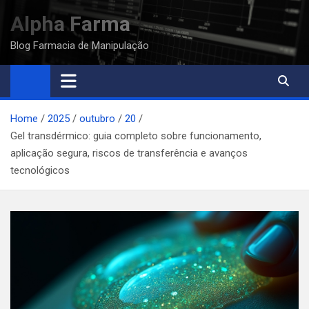
Skip
Alpha Farma
to
content
Blog Farmacia de Manipulação
Home
2025
outubro
20
Gel transdérmico: guia completo sobre funcionamento,
aplicação segura, riscos de transferência e avanços
tecnológicos