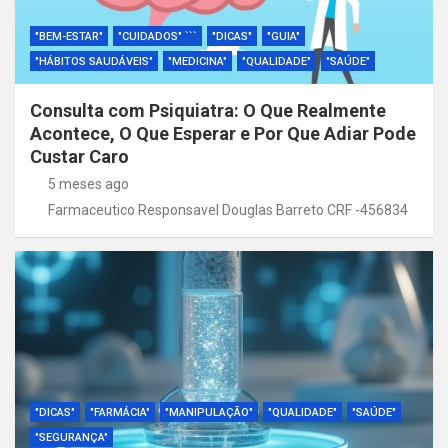
"BEM-ESTAR"
"CUIDADOS" ```
"DICAS"
"GUIA"
"HÁBITOS SAUDÁVEIS"
"MEDICINA"
"QUALIDADE"
"SAÚDE"
Consulta com Psiquiatra: O Que Realmente
Acontece, O Que Esperar e Por Que Adiar Pode
Custar Caro
5 meses ago
Farmaceutico Responsavel Douglas Barreto CRF -456834
"DICAS"
"FARMÁCIA"
"MANIPULAÇÃO"
"QUALIDADE"
"SAÚDE"
"SEGURANÇA"